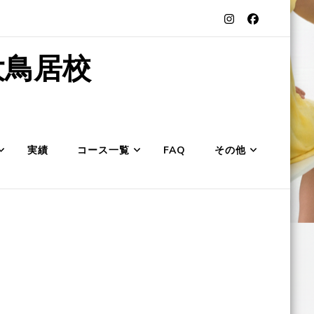
大鳥居校
実績
コース一覧
FAQ
その他