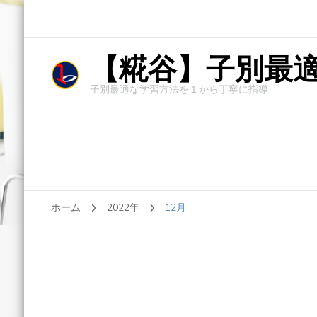
【糀谷】子別最適
子別最適な学習方法を１から丁寧に指導
ホーム
2022年
12月