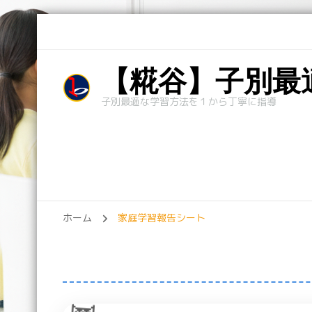
【糀谷】子別最適
子別最適な学習方法を１から丁寧に指導
ホーム
家庭学習報告シート