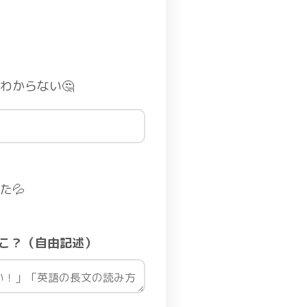
わからない🤔
た💦
どこ？（自由記述）