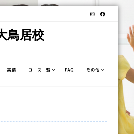
 大鳥居校
実績
コース一覧
FAQ
その他