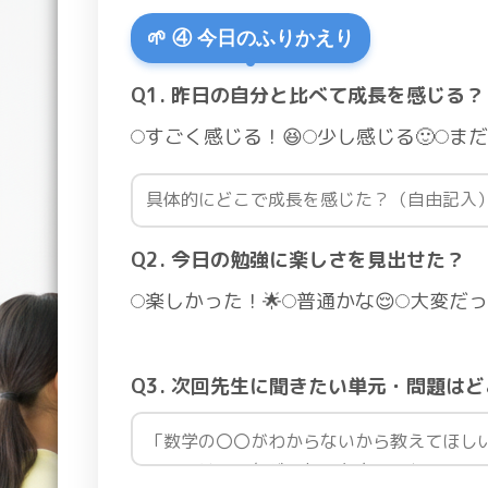
🌱 ④ 今日のふりかえり
Q1. 昨日の自分と比べて成長を感じる？
すごく感じる！😆
少し感じる🙂
まだ
Q2. 今日の勉強に楽しさを見出せた？
楽しかった！🌟
普通かな😌
大変だっ
Q3. 次回先生に聞きたい単元・問題は